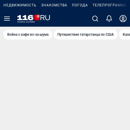
НЕДВИЖИМОСТЬ
ЗНАКОМСТВА
ПОГОДА
ТЕЛЕПРОГРАММА
Война с кафе из-за шума
Путешествие татарстанца по США
Каз