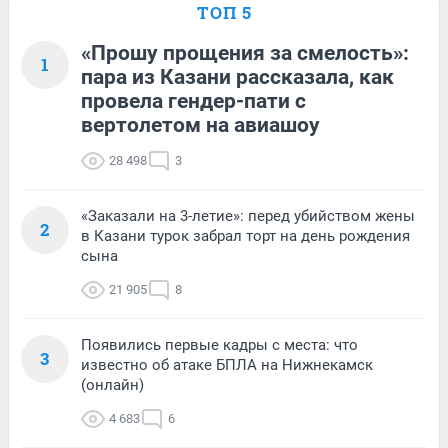
ТОП 5
«Прошу прощения за смелость»:
1
пара из Казани рассказала, как
провела гендер-пати с
вертолетом на авиашоу
28 498
3
«Заказали на 3-летие»: перед убийством жены
2
в Казани турок забрал торт на день рождения
сына
21 905
8
Появились первые кадры с места: что
3
известно об атаке БПЛА на Нижнекамск
(онлайн)
4 683
6