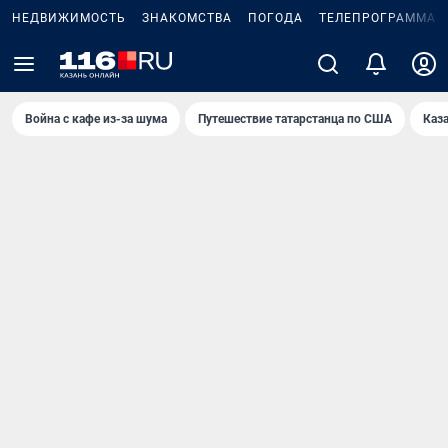
НЕДВИЖИМОСТЬ
ЗНАКОМСТВА
ПОГОДА
ТЕЛЕПРОГРАММА
Война с кафе из-за шума
Путешествие татарстанца по США
Каз