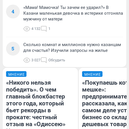
«Мама! Мамочка! Ты зачем ее ударил?» В
4
Казани маленькая девочка в истерике отгоняла
мужчину от матери
4 132
1
Сколько комнат и миллионов нужно казанцам
5
для счастья? Изучили запросы на жилье
3 027
Обсудить
МНЕНИЕ
МНЕНИЕ
«Никого нельзя
«Покупаешь кот
победить». О чем
мешке»:
главный блокбастер
предпринимате
этого года, который
рассказала, как
бьет рекорды в
самом деле уст
прокате: честный
бизнес со скла
отзыв на «Одиссею»
дешевых товар