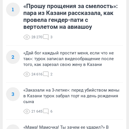
«Прошу прощения за смелость»:
1
пара из Казани рассказала, как
провела гендер-пати с
вертолетом на авиашоу
28 270
3
«Дай бог каждый простит меня, если что не
2
так»: турок записал видеообращение после
того, как зарезал свою жену в Казани
24 616
2
«Заказали на 3-летие»: перед убийством жены
3
в Казани турок забрал торт на день рождения
сына
21 645
6
«Мама! Мамочка! Ты зачем ее ударил?» В