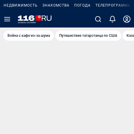
НЕДВИЖИМОСТЬ
ЗНАКОМСТВА
ПОГОДА
ТЕЛЕПРОГРАММА
Война с кафе из-за шума
Путешествие татарстанца по США
Каз