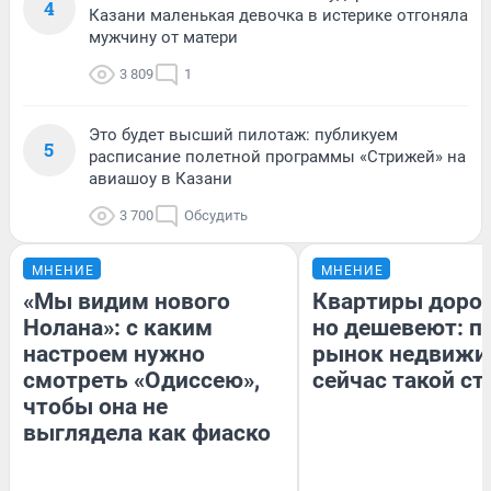
4
Казани маленькая девочка в истерике отгоняла
мужчину от матери
3 809
1
Это будет высший пилотаж: публикуем
5
расписание полетной программы «Стрижей» на
авиашоу в Казани
3 700
Обсудить
МНЕНИЕ
МНЕНИЕ
«Мы видим нового
Квартиры доро
Нолана»: с каким
но дешевеют: п
настроем нужно
рынок недвижи
смотреть «Одиссею»,
сейчас такой с
чтобы она не
выглядела как фиаско