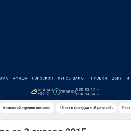
АММА
АФИША
ГОРОСКОП
КУРСЫ ВАЛЮТ
ПРОБКИ
ZODY
И
USD 82,17
СЕЙЧАС
1
ПРОБКИ
+20°C
EUR 94,84
Казанский стрелок женился
15 лет с трагедии с «Булгарией»
Рост 