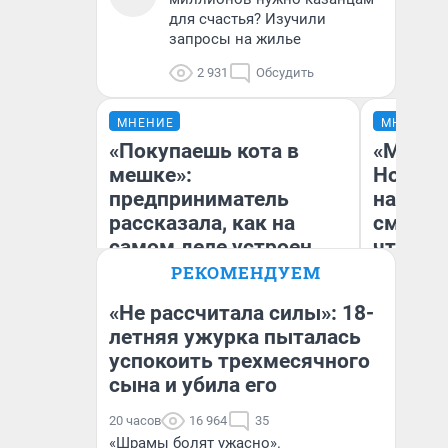
для счастья? Изучили
запросы на жилье
2 931
Обсудить
МНЕНИЕ
МНЕНИЕ
«Покупаешь кота в
«Мы ви
мешке»:
Нолана
предприниматель
настро
рассказала, как на
смотре
самом деле устроен
чтобы 
бизнес со складами
выгляд
РЕКОМЕНДУЕМ
дешевых товаров
«Не рассчитала силы»: 18-
летняя ужурка пыталась
Наталья Шорохова
успокоить трехмесячного
На
Открыла кофейную точку на
деньги соцразвития
сына и убила его
20 часов
16 964
35
«Шрамы болят ужасно».