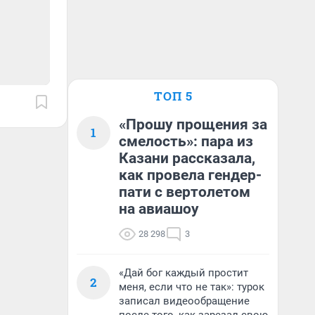
ТОП 5
«Прошу прощения за
1
смелость»: пара из
Казани рассказала,
как провела гендер-
пати с вертолетом
на авиашоу
28 298
3
«Дай бог каждый простит
2
меня, если что не так»: турок
записал видеообращение