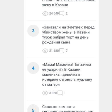
после того, как зарезал свою
жену в Казани
24 649
2
«Заказали на 3-летие»: перед
3
убийством жены в Казани
турок забрал торт на день
рождения сына
21 680
7
«Мама! Мамочка! Ты зачем
4
ее ударил?» В Казани
маленькая девочка в
истерике отгоняла мужчину
от матери
3 868
1
Сколько комнат и
5
миллионов нужно казанцам