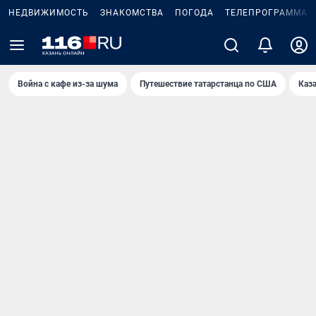
НЕДВИЖИМОСТЬ
ЗНАКОМСТВА
ПОГОДА
ТЕЛЕПРОГРАММА
Война с кафе из-за шума
Путешествие татарстанца по США
Каз