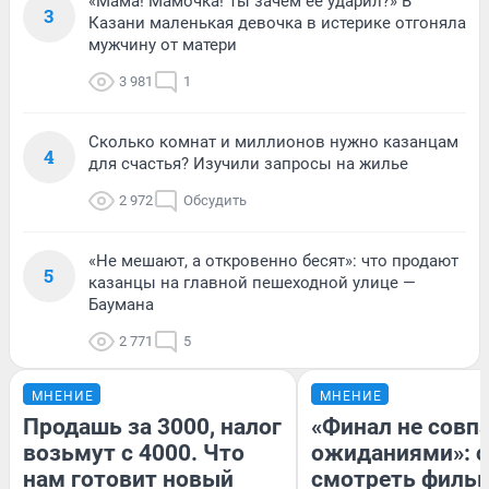
«Мама! Мамочка! Ты зачем ее ударил?» В
3
Казани маленькая девочка в истерике отгоняла
мужчину от матери
3 981
1
Сколько комнат и миллионов нужно казанцам
4
для счастья? Изучили запросы на жилье
2 972
Обсудить
«Не мешают, а откровенно бесят»: что продают
5
казанцы на главной пешеходной улице —
Баумана
2 771
5
МНЕНИЕ
МНЕНИЕ
Продашь за 3000, налог
«Финал не совпа
возьмут с 4000. Что
ожиданиями»: с
нам готовит новый
смотреть филь