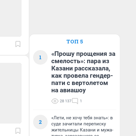
ТОП 5
«Прошу прощения за
1
смелость»: пара из
Казани рассказала,
как провела гендер-
пати с вертолетом
на авиашоу
28 137
1
«Лети, не хочу тебя знать»: в
2
суде зачитали переписку
жительницы Казани и мужа-