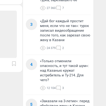
турка, зарезавшего ее
27 360
7
«Дай бог каждый простит
3
меня, если что не так»: турок
записал видеообращение
после того, как зарезал свою
жену в Казани
24 379
2
«Только отменили
4
опасность, и тут такой шум»:
над Казанью кружат
истребитель и Ту-214. Для
чего?
12 104
3
«Заказали на 3-летие»: перед
5
убийством жены в Казани