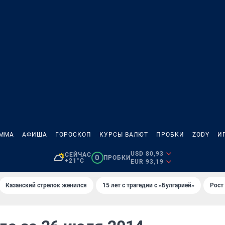
АММА
АФИША
ГОРОСКОП
КУРСЫ ВАЛЮТ
ПРОБКИ
ZODY
И
USD 80,93
СЕЙЧАС
0
ПРОБКИ
+21°C
EUR 93,19
Казанский стрелок женился
15 лет с трагедии с «Булгарией»
Рост 