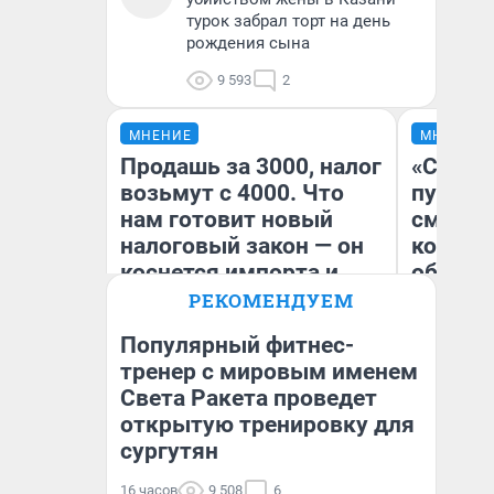
турок забрал торт на день
рождения сына
9 593
2
МНЕНИЕ
МНЕНИЕ
Продашь за 3000, налог
«Спутал
возьмут с 4000. Что
пургу».
нам готовит новый
смерте
налоговый закон — он
которы
коснется импорта и
обнару
даже репетиторов
РЕКОМЕНДУЕМ
Популярный фитнес-
Ир
тренер с мировым именем
Гл
Света Ракета проведет
Анастасия Завгородняя
«Р
Во
открытую тренировку для
сургутян
16 часов
9 508
6