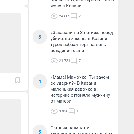
после того, как зарезал свою
жену в Казани
24 689
2
«Заказали на 3-летие»: перед
3
убийством жены в Казани
турок забрал торт на день
рождения сына
21 721
7
«Мама! Мамочка! Ты зачем
4
ее ударил?» В Казани
маленькая девочка в
истерике отгоняла мужчину
от матери
3 936
1
Сколько комнат и
5
миллионов нужно казанцам