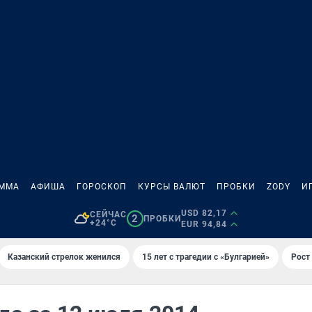
АММА
АФИША
ГОРОСКОП
КУРСЫ ВАЛЮТ
ПРОБКИ
ZODY
И
USD 82,17
СЕЙЧАС
2
ПРОБКИ
+24°C
EUR 94,84
Казанский стрелок женился
15 лет с трагедии с «Булгарией»
Рост 