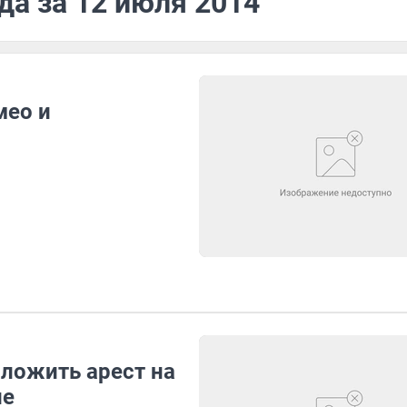
да за 12 июля 2014
мео и
аложить арест на
ле