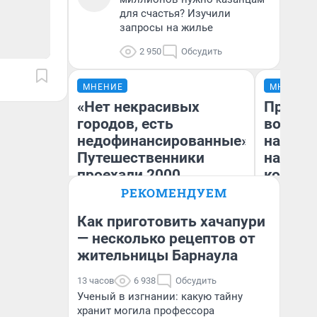
для счастья? Изучили
запросы на жилье
2 950
Обсудить
МНЕНИЕ
МНЕНИЕ
«Нет некрасивых
Продаш
городов, есть
возьмут
недофинансированные».
нам го
Путешественники
налого
проехали 2000
коснет
километров по Уралу на
даже р
РЕКОМЕНДУЕМ
машине — стоило ли оно
Как приготовить хачапури
того
— несколько рецептов от
жительницы Барнаула
Екатерина Литкевич
Ан
13 часов
6 938
Обсудить
Ученый в изгнании: какую тайну
хранит могила профессора