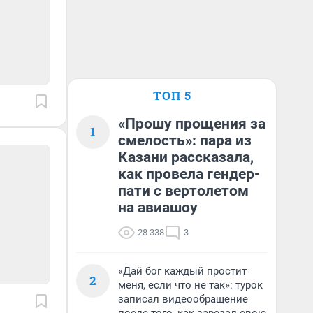
ТОП 5
«Прошу прощения за
1
смелость»: пара из
Казани рассказала,
как провела гендер-
пати с вертолетом
на авиашоу
28 338
3
«Дай бог каждый простит
2
меня, если что не так»: турок
записал видеообращение