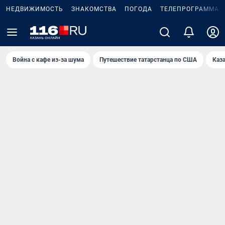
НЕДВИЖИМОСТЬ
ЗНАКОМСТВА
ПОГОДА
ТЕЛЕПРОГРАММА
Война с кафе из-за шума
Путешествие татарстанца по США
Каз