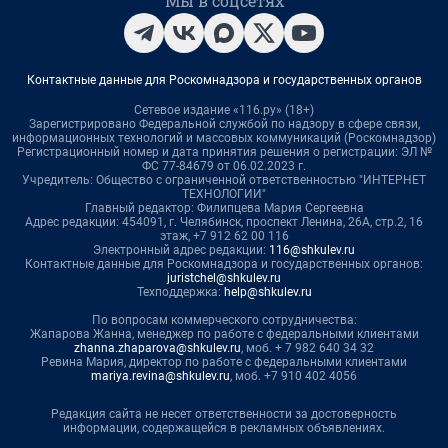
Мы в соцсетях
Контактные данные для Роскомнадзора и государственных органов
Сетевое издание «116.ру» (18+)
Зарегистрировано Федеральной службой по надзору в сфере связи,
информационных технологий и массовых коммуникаций (Роскомнадзор)
Регистрационный номер и дата принятия решения о регистрации: ЭЛ №
ФС 77-84679 от 06.02.2023 г.
Учредитель: Общество с ограниченной ответственностью "ИНТЕРНЕТ
ТЕХНОЛОГИИ"
Главный редактор: Филипцева Мария Сергеевна
Адрес редакции: 454091, г. Челябинск, проспект Ленина, 26А, стр.2, 16
этаж, +7 912 62 00 116
Электронный адрес редакции:
116@shkulev.ru
Контактные данные для Роскомнадзора и государственных органов:
juristchel@shkulev.ru
Техподдержка:
help@shkulev.ru
По вопросам коммерческого сотрудничества:
Жапарова Жанна, менеджер по работе с федеральными клиентами
zhanna.zhaparova@shkulev.ru
, моб. + 7 982 640 34 32
Ревина Мария, директор по работе с федеральными клиентами
mariya.revina@shkulev.ru
, моб. +7 910 402 4056
Редакция сайта не несет ответственности за достоверность
информации, содержащейся в рекламных объявлениях.