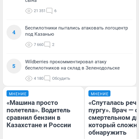
сына
21 351
6
Беспилотники пытались атаковать логоцентр
4
под Казанью
7 660
2
Wildberries прокомментировал атаку
5
беспилотников на склад в Зеленодольске
4 180
Обсудить
МНЕНИЕ
МНЕНИЕ
«Машина просто
«Спуталась речь
полетела». Водитель
пургу». Врач — о
сравнил бензин в
смертельном ди
Казахстане и России
который сложн
обнаружить