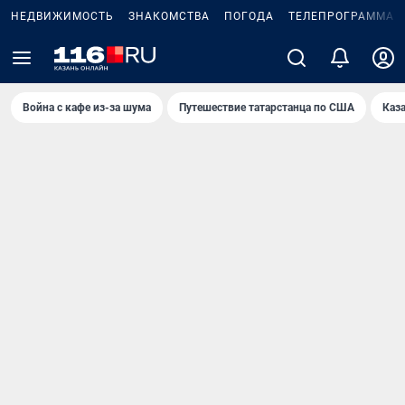
НЕДВИЖИМОСТЬ
ЗНАКОМСТВА
ПОГОДА
ТЕЛЕПРОГРАММА
Война с кафе из-за шума
Путешествие татарстанца по США
Каз