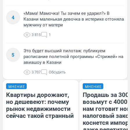
«Мама! Мамочка! Ты зачем ее ударил?» В
4
Казани маленькая девочка в истерике отгоняла
мужчину от матери
3 815
1
Это будет высший пилотаж: публикуем
5
расписание полетной программы «Стрижей» на
авиашоу в Казани
3 707
Обсудить
МНЕНИЕ
МНЕНИЕ
Квартиры дорожают,
Продашь за 3000
но дешевеют: почему
возьмут с 4000.
рынок недвижимости
нам готовит но
сейчас такой странный
налоговый зако
коснется импор
даже репетитор