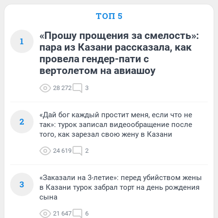
ТОП 5
«Прошу прощения за смелость»:
1
пара из Казани рассказала, как
провела гендер-пати с
вертолетом на авиашоу
28 272
3
«Дай бог каждый простит меня, если что не
2
так»: турок записал видеообращение после
того, как зарезал свою жену в Казани
24 619
2
«Заказали на 3-летие»: перед убийством жены
3
в Казани турок забрал торт на день рождения
сына
21 647
6