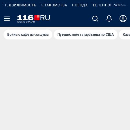
НЕДВИЖИМОСТЬ
ЗНАКОМСТВА
ПОГОДА
ТЕЛЕПРОГРАММА
Война с кафе из-за шума
Путешествие татарстанца по США
Каз