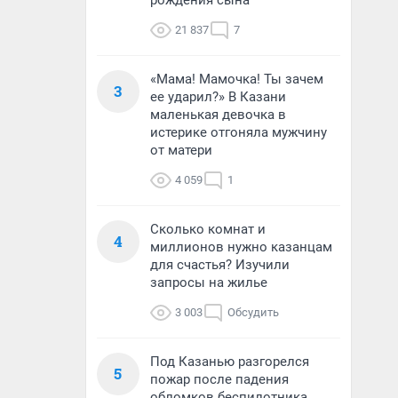
рождения сына
21 837
7
«Мама! Мамочка! Ты зачем
3
ее ударил?» В Казани
маленькая девочка в
истерике отгоняла мужчину
от матери
4 059
1
Сколько комнат и
4
миллионов нужно казанцам
для счастья? Изучили
запросы на жилье
3 003
Обсудить
Под Казанью разгорелся
5
пожар после падения
обломков беспилотника