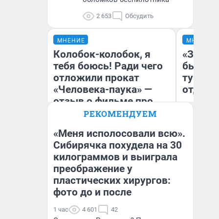
2 653
Обсудить
МНЕНИЕ
МНЕНИЕ
Колобок-колобок, я
«За не
тебя боюсь! Ради чего
были с
отложили прокат
турист
«Человека-паука» —
отдыхе
отзыв о фильме про
«человека-булку»
РЕКОМЕНДУЕМ
«Меня исполосовали всю».
Сибирячка похудела на 30
Ал
килограммов и выиграла
Надежда Губарь
за
ре
преображение у
пластических хирургов:
фото до и после
1 час
4 601
42