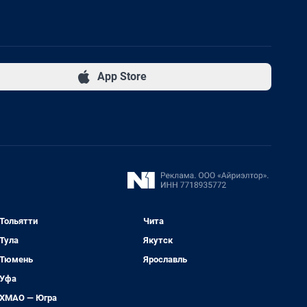
App Store
Тольятти
Чита
Тула
Якутск
Тюмень
Ярославль
Уфа
ХМАО — Югра