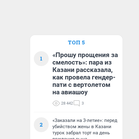
ТОП 5
«Прошу прощения за
1
смелость»: пара из
Казани рассказала,
как провела гендер-
пати с вертолетом
на авиашоу
28 442
3
«Заказали на 3-летие»: перед
2
убийством жены в Казани
турок забрал торт на день