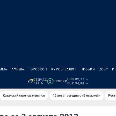
АММА
АФИША
ГОРОСКОП
КУРСЫ ВАЛЮТ
ПРОБКИ
ZODY
И
USD 82,17
СЕЙЧАС
2
ПРОБКИ
+15°C
EUR 94,84
Казанский стрелок женился
15 лет с трагедии с «Булгарией»
Рост 