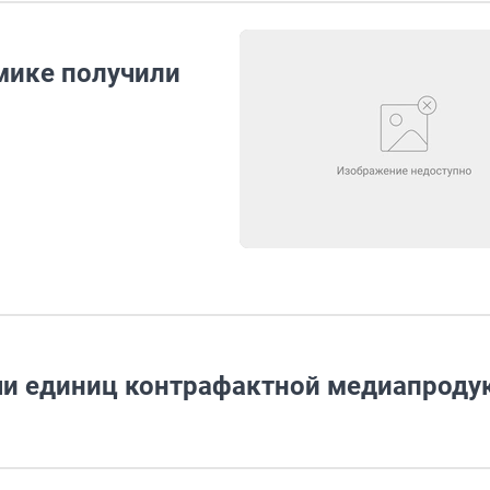
мике получили
чи единиц контрафактной медиапроду