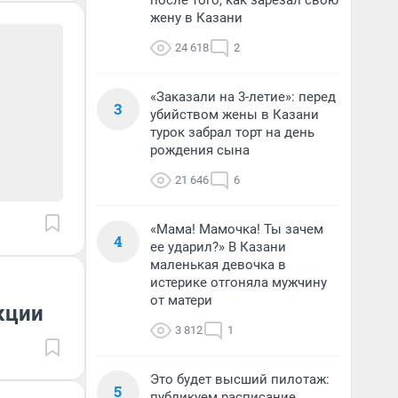
после того, как зарезал свою
жену в Казани
24 618
2
«Заказали на 3-летие»: перед
3
убийством жены в Казани
турок забрал торт на день
рождения сына
21 646
6
«Мама! Мамочка! Ты зачем
4
ее ударил?» В Казани
маленькая девочка в
истерике отгоняла мужчину
от матери
кции
3 812
1
Это будет высший пилотаж:
5
публикуем расписание