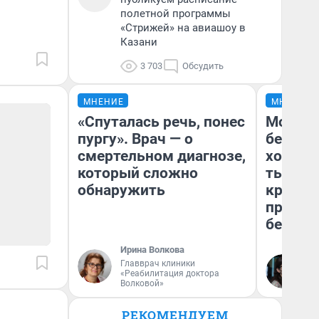
полетной программы
«Стрижей» на авиашоу в
Казани
3 703
Обсудить
МНЕНИЕ
МНЕНИЕ
«Спуталась речь, понес
Мой ба
пургу». Врач — о
береже
смертельном диагнозе,
хотела 
который сложно
тысяч,
обнаружить
кредит,
приеха
безопа
Ирина Волкова
Главврач клиники
Кс
«Реабилитация доктора
Ав
Волковой»
РЕКОМЕНДУЕМ