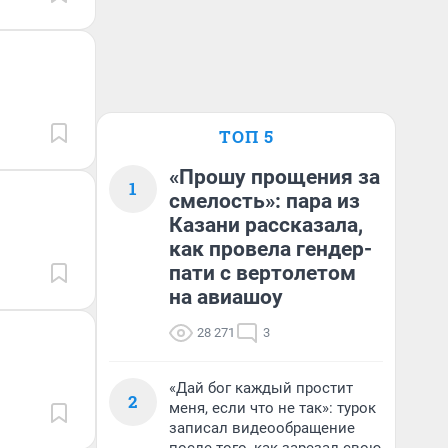
ТОП 5
«Прошу прощения за
1
смелость»: пара из
Казани рассказала,
как провела гендер-
пати с вертолетом
на авиашоу
28 271
3
«Дай бог каждый простит
2
меня, если что не так»: турок
записал видеообращение