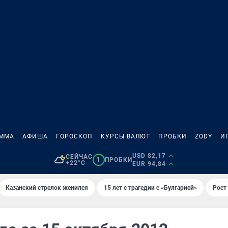
АММА
АФИША
ГОРОСКОП
КУРСЫ ВАЛЮТ
ПРОБКИ
ZODY
И
USD 82,17
СЕЙЧАС
1
ПРОБКИ
+22°C
EUR 94,84
Казанский стрелок женился
15 лет с трагедии с «Булгарией»
Рост 