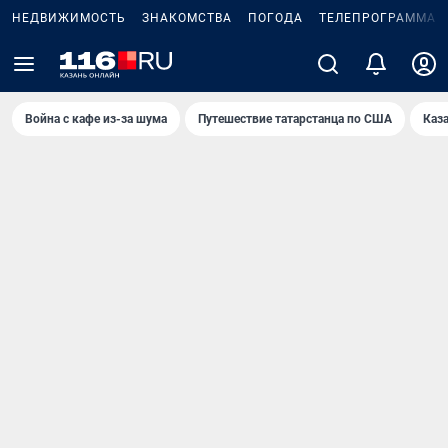
НЕДВИЖИМОСТЬ
ЗНАКОМСТВА
ПОГОДА
ТЕЛЕПРОГРАММА
Война с кафе из-за шума
Путешествие татарстанца по США
Каз