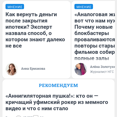
МНЕНИЕ
МНЕНИЕ
Как вернуть деньги
«Аналоговая жи
после закрытия
вот что нам нуж
ипотеки? Эксперт
Почему новые
назвала способ, о
блокбастеры
котором знают далеко
проваливаются,
не все
повторы стары
фильмов собир
полные залы
Алёна Золотухи
Анна Ермакова
Журналист НГС
РЕКОМЕНДУЕМ
«Аннигиляторная пушка!»: кто он —
кричащий уфимский рокер из мемного
видео и что с ним стало