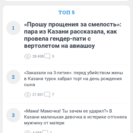
ТОП 5
«Прошу прощения за смелость»:
1
пара из Казани рассказала, как
провела гендер-пати с
вертолетом на авиашоу
28 438
3
«Заказали на 3-летие»: перед убийством жены
2
в Казани турок забрал торт на день рождения
сына
21 831
7
«Мама! Мамочка! Ты зачем ее ударил?» В
3
Казани маленькая девочка в истерике отгоняла
мужчину от матери
4 055
1