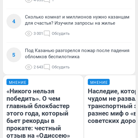
Сколько комнат и миллионов нужно казанцам
4
для счастья? Изучили запросы на жилье
3 001
Обсудить
Под Казанью разгорелся пожар после падения
5
обломков беспилотника
2 643
Обсудить
МНЕНИЕ
МНЕНИЕ
«Никого нельзя
Наследие, кото
победить». О чем
чудом не разва
главный блокбастер
транспортный э
этого года, который
разнес миф о «
бьет рекорды в
советских доро
прокате: честный
отзыв на «Одиссею»