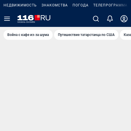
НЕДВИЖИМОСТЬ
ЗНАКОМСТВА
ПОГОДА
ТЕЛЕПРОГРАММА
Война с кафе из-за шума
Путешествие татарстанца по США
Каз