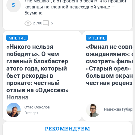
«Не мешают, а откровенно бесят»: что продают
5
казанцы на главной пешеходной улице —
Баумана
2 780
5
МНЕНИЕ
МНЕНИЕ
«Никого нельзя
«Финал не совпа
победить». О чем
ожиданиями»: с
главный блокбастер
смотреть филь
этого года, который
«Старый орел» 
бьет рекорды в
большом экран
прокате: честный
честная реценз
отзыв на «Одиссею»
Нолана
Стас Соколов
Надежда Губарь
Эксперт
РЕКОМЕНДУЕМ