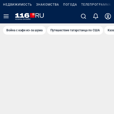
НЕДВИЖИМОСТЬ
ЗНАКОМСТВА
ПОГОДА
ТЕЛЕПРОГРАММА
Война с кафе из-за шума
Путешествие татарстанца по США
Каз