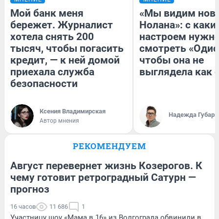
Мой банк меня
«Мы видим нов
бережет. Журналист
Нолана»: с каки
хотела снять 200
настроем нужн
тысяч, чтобы погасить
смотреть «Одис
кредит, — к ней домой
чтобы она не
приехала служба
выглядела как 
безопасности
Ксения Владимирская
Надежда Губарь
Автор мнения
РЕКОМЕНДУЕМ
Август перевернет жизнь Козерогов. К
чему готовит ретроградный Сатурн —
прогноз
16 часов
11 686
1
Участницу шоу «Мама в 16» из Волгограда обвинили в