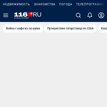
НЕДВИЖИМОСТЬ
ЗНАКОМСТВА
ПОГОДА
ТЕЛЕПРОГРАММА
Война с кафе из-за шума
Путешествие татарстанца по США
Каз