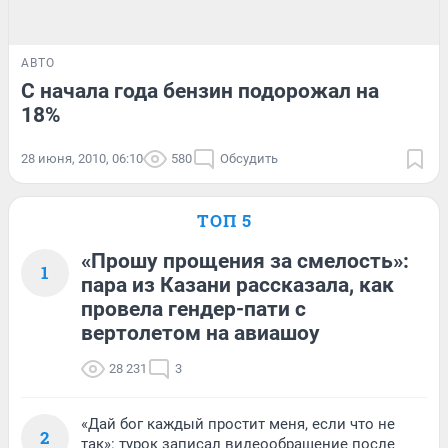
АВТО
С начала года бензин подорожал на
18%
28 июня, 2010, 06:10
580
Обсудить
ТОП 5
«Прошу прощения за смелость»:
1
пара из Казани рассказала, как
провела гендер-пати с
вертолетом на авиашоу
28 231
3
«Дай бог каждый простит меня, если что не
2
так»: турок записал видеообращение после