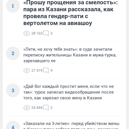
«Прошу прощения за смелость»:
1
пара из Казани рассказала, как
провела гендер-пати с
вертолетом на авиашоу
28 163
3
«Лети, не хочу тебя знать»: в суде зачитали
2
переписку жительницы Казани и мужа-турка,
зарезавшего ее
27 419
9
«Дай бог каждый простит меня, если что не
3
так»: турок записал видеообращение после
того, как зарезал свою жену в Казани
24 444
2
«Заказали на 3-летие»: перед убийством жены
4