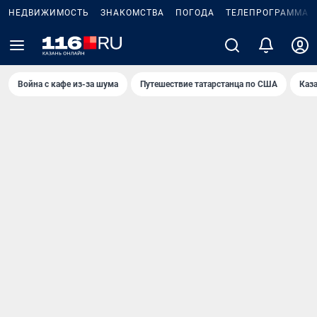
НЕДВИЖИМОСТЬ
ЗНАКОМСТВА
ПОГОДА
ТЕЛЕПРОГРАММА
Война с кафе из-за шума
Путешествие татарстанца по США
Каз