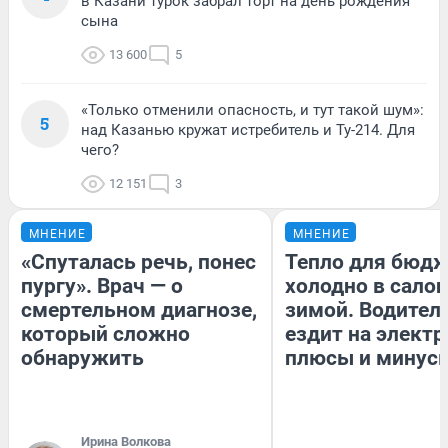
в Казани турок забрал торт на день рождения
сына
13 600
5
«Только отменили опасность, и тут такой шум»:
5
над Казанью кружат истребитель и Ту-214. Для
чего?
12 151
3
МНЕНИЕ
МНЕНИЕ
«Спуталась речь, понес
Тепло для бюдж
пургу». Врач — о
холодно в сало
смертельном диагнозе,
зимой. Водитель
который сложно
ездит на электр
обнаружить
плюсы и минус
Ирина Волкова