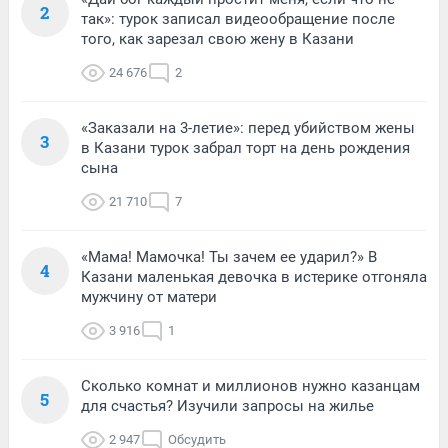
2
так»: турок записал видеообращение после
того, как зарезал свою жену в Казани
24 676
2
«Заказали на 3-летие»: перед убийством жены
3
в Казани турок забрал торт на день рождения
сына
21 710
7
«Мама! Мамочка! Ты зачем ее ударил?» В
4
Казани маленькая девочка в истерике отгоняла
мужчину от матери
3 916
1
Сколько комнат и миллионов нужно казанцам
5
для счастья? Изучили запросы на жилье
2 947
Обсудить