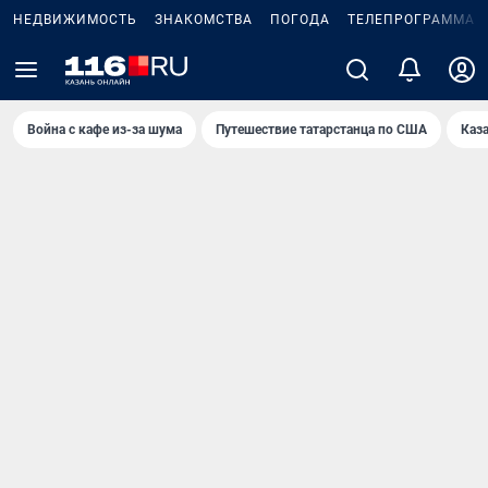
НЕДВИЖИМОСТЬ
ЗНАКОМСТВА
ПОГОДА
ТЕЛЕПРОГРАММА
Война с кафе из-за шума
Путешествие татарстанца по США
Каз