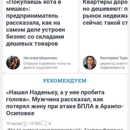
«Покупаешь кота в
Квартиры доро
мешке»:
но дешевеют: п
предприниматель
рынок недвижи
рассказала, как на
сейчас такой с
самом деле устроен
бизнес со складами
дешевых товаров
Наталья Шорохова
Екатерина Тороп
Открыла кофейную точку на
директор агентст
деньги соцразвития
недвижимости
РЕКОМЕНДУЕМ
«Нашел Наденьку, а у нее пробита
голова». Мужчина рассказал, как
потерял жену при атаке БПЛА в Архипо-
Осиповке
15 часов
19 520
4
«Кто-то считает меня сумасшедшей». Екатеринбурженка