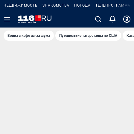
НЕДВИЖИМОСТЬ
ЗНАКОМСТВА
ПОГОДА
ТЕЛЕПРОГРАММА
Война с кафе из-за шума
Путешествие татарстанца по США
Каз