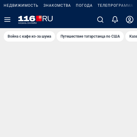
НЕДВИЖИМОСТЬ
ЗНАКОМСТВА
ПОГОДА
ТЕЛЕПРОГРАММА
Война с кафе из-за шума
Путешествие татарстанца по США
Каз