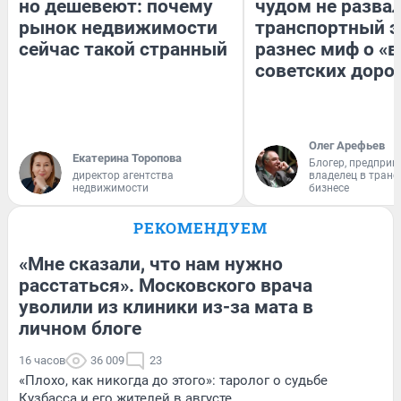
но дешевеют: почему
чудом не разва
рынок недвижимости
транспортный э
сейчас такой странный
разнес миф о «
советских доро
Олег Арефьев
Екатерина Торопова
Блогер, предприн
директор агентства
владелец в тран
недвижимости
бизнесе
РЕКОМЕНДУЕМ
«Мне сказали, что нам нужно
расстаться». Московского врача
уволили из клиники из-за мата в
личном блоге
16 часов
36 009
23
«Плохо, как никогда до этого»: таролог о судьбе
Кузбасса и его жителей в августе