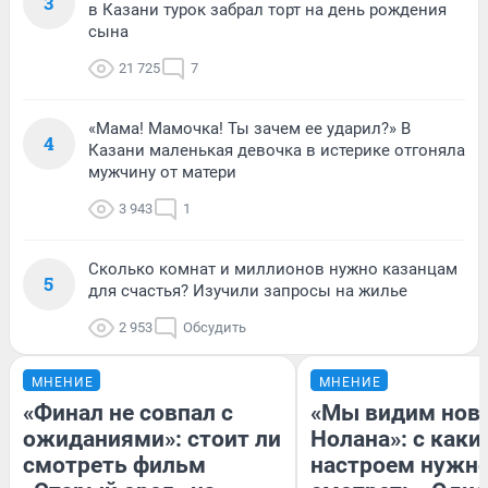
3
в Казани турок забрал торт на день рождения
сына
21 725
7
«Мама! Мамочка! Ты зачем ее ударил?» В
4
Казани маленькая девочка в истерике отгоняла
мужчину от матери
3 943
1
Сколько комнат и миллионов нужно казанцам
5
для счастья? Изучили запросы на жилье
2 953
Обсудить
МНЕНИЕ
МНЕНИЕ
«Финал не совпал с
«Мы видим нов
ожиданиями»: стоит ли
Нолана»: с каки
смотреть фильм
настроем нужн