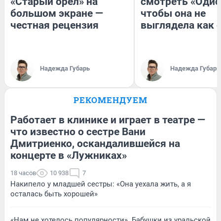
«Старый орел» на
смотреть «Одис
большом экране —
чтобы она не
честная рецензия
выглядела как 
Надежда Губарь
Надежда Губарь
РЕКОМЕНДУЕМ
Работает в клинике и играет в театре —
что известно о сестре Вани
Дмитриенко, оскандалившейся на
концерте в «Лужниках»
18 часов
10 938
7
Накипело у младшей сестры: «Она уехала жить, а я
осталась быть хорошей»
«Нам не хотелось популярности». Бабушки из уральской