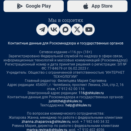
Google Play
App Store
Мы в соцсетях
Контактные данные для Роскомнадзора и государственных органов
Сетевое издание «116.ру» (18+)
Зарегистрировано Федеральной службой по надзору в сфере связи,
информационных технологий и массовых коммуникаций (Роскомнадзор)
Регистрационный номер и дата принятия решения о регистрации: ЭЛ №
ФС 77-84679 от 06.02.2023 г.
Учредитель: Общество с ограниченной ответственностью "ИНТЕРНЕТ
ТЕХНОЛОГИИ"
Главный редактор: Филипцева Мария Сергеевна
Адрес редакции: 454091, г. Челябинск, проспект Ленина, 26А, стр.2, 16
этаж, +7 912 62 00 116
Электронный адрес редакции:
116@shkulev.ru
Контактные данные для Роскомнадзора и государственных органов:
juristchel@shkulev.ru
Техподдержка:
help@shkulev.ru
По вопросам коммерческого сотрудничества:
Жапарова Жанна, менеджер по работе с федеральными клиентами
zhanna.zhaparova@shkulev.ru
, моб. + 7 982 640 34 32
Ревина Мария, директор по работе с федеральными клиентами
mariya.revina@shkulev.ru
, моб. +7 910 402 4056