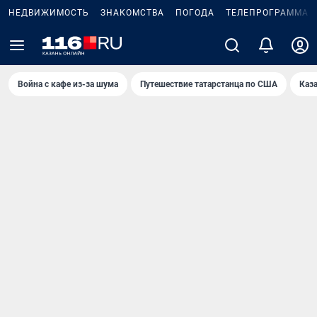
НЕДВИЖИМОСТЬ
ЗНАКОМСТВА
ПОГОДА
ТЕЛЕПРОГРАММА
Война с кафе из-за шума
Путешествие татарстанца по США
Каз