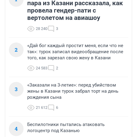
пара из Казани рассказала, как
провела гендер-пати с
вертолетом на авиашоу
28 240
3
«Дай бог каждый простит меня, если что не
2
так»: турок записал видеообращение после
того, как зарезал свою жену в Казани
24 583
2
«Заказали на 3-летие»: перед убийством
3
жены в Казани турок забрал торт на день
рождения сына
21 612
6
Беспилотники пытались атаковать
4
логоцентр под Казанью