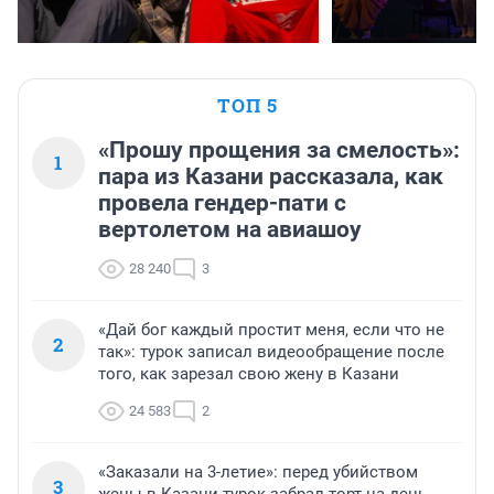
ТОП 5
«Прошу прощения за смелость»:
1
пара из Казани рассказала, как
провела гендер-пати с
вертолетом на авиашоу
28 240
3
«Дай бог каждый простит меня, если что не
2
так»: турок записал видеообращение после
того, как зарезал свою жену в Казани
24 583
2
«Заказали на 3-летие»: перед убийством
3