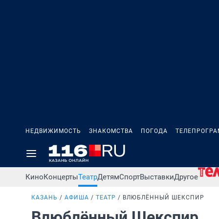
НЕДВИЖИМОСТЬ
ЗНАКОМСТВА
ПОГОДА
ТЕЛЕПРОГР
Кино
Концерты
Театр
Детям
Спорт
Выставки
Другое
КАЗАНЬ
АФИША
ТЕАТР
ВЛЮБЛЁННЫЙ ШЕКСПИР
Влюблённый Шекспир