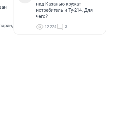
над Казанью кружат
ван
истребитель и Ту-214. Для
чего?
парян,
12 224
3