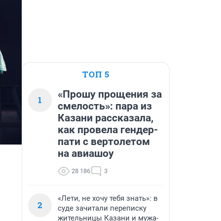
ТОП 5
«Прошу прощения за
1
смелость»: пара из
Казани рассказала,
как провела гендер-
пати с вертолетом
на авиашоу
28 186
3
«Лети, не хочу тебя знать»: в
2
суде зачитали переписку
жительницы Казани и мужа-