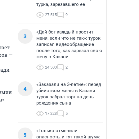
турка, зарезавшего ее
27 515
9
«Дай бог каждый простит
3
меня, если что не так»: турок
записал видеообращение
ает 
после того, как зарезал свою
ов — 
жену в Казани
24 500
2
ади 
«Заказали на 3-летие»: перед
4
убийством жены в Казани
емия 
турок забрал торт на день
».

рождения сына
17 223
5
«Только отменили
5
опасность, и тут такой шум»: