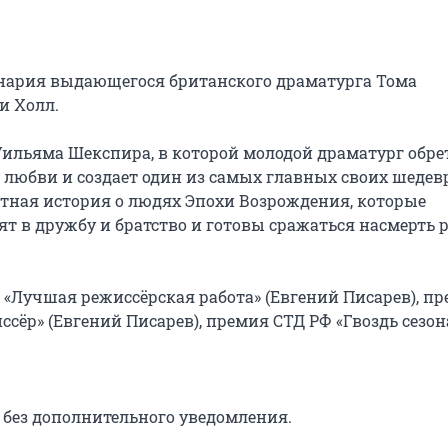
енария выдающегося британского драматурга Тома 
 Холл.

ильяма Шекспира, в которой молодой драматург обрет
любви и создает один из самых главных своих шедевр
стная история о людях Эпохи Возрождения, которые 
ят в дружбу и братство и готовы сражаться насмерть р
«Лучшая режиссёрская работа» (Евгений Писарев), пр
ёр» (Евгений Писарев), премия СТД РФ «Гвоздь сезона
без дополнительного уведомления.