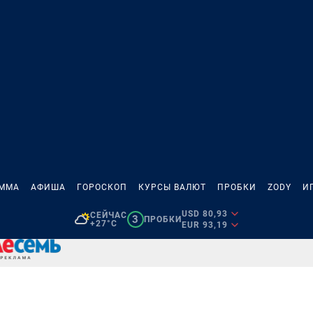
АММА
АФИША
ГОРОСКОП
КУРСЫ ВАЛЮТ
ПРОБКИ
ZODY
И
USD 80,93
СЕЙЧАС
3
ПРОБКИ
+27°C
EUR 93,19