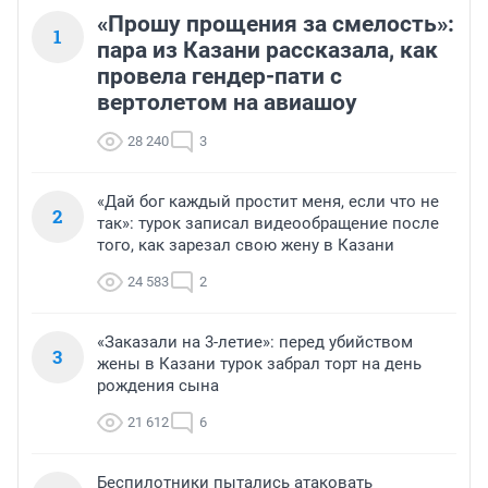
«Прошу прощения за смелость»:
1
пара из Казани рассказала, как
провела гендер-пати с
вертолетом на авиашоу
28 240
3
«Дай бог каждый простит меня, если что не
2
так»: турок записал видеообращение после
того, как зарезал свою жену в Казани
24 583
2
«Заказали на 3-летие»: перед убийством
3
жены в Казани турок забрал торт на день
рождения сына
21 612
6
Беспилотники пытались атаковать