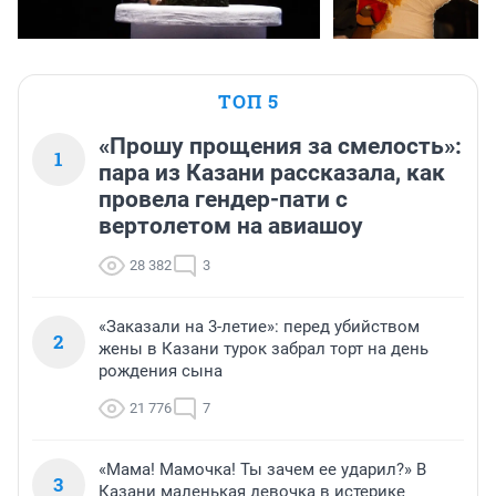
ТОП 5
«Прошу прощения за смелость»:
1
пара из Казани рассказала, как
провела гендер-пати с
вертолетом на авиашоу
28 382
3
«Заказали на 3-летие»: перед убийством
2
жены в Казани турок забрал торт на день
рождения сына
21 776
7
«Мама! Мамочка! Ты зачем ее ударил?» В
3
Казани маленькая девочка в истерике