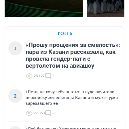
ТОП 5
«Прошу прощения за смелость»:
1
пара из Казани рассказала, как
провела гендер-пати с
вертолетом на авиашоу
28 127
1
«Лети, не хочу тебя знать»: в суде зачитали
2
переписку жительницы Казани и мужа-турка,
зарезавшего ее
27 350
7
«Дай бог каждый простит меня, если что не