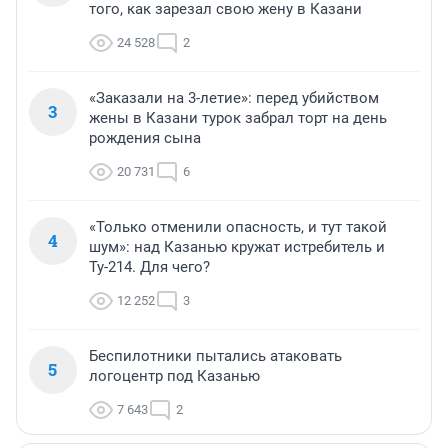
того, как зарезал свою жену в Казани
24 528
2
«Заказали на 3-летие»: перед убийством
3
жены в Казани турок забрал торт на день
рождения сына
20 731
6
«Только отменили опасность, и тут такой
4
шум»: над Казанью кружат истребитель и
Ту-214. Для чего?
12 252
3
Беспилотники пытались атаковать
5
логоцентр под Казанью
7 643
2