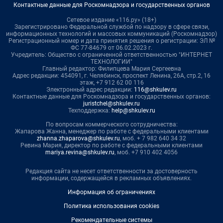
Контактные данные для Роскомнадзора и государственных органов
Сетевое издание «116.ру» (18+)
Зарегистрировано Федеральной службой по надзору в сфере связи,
информационных технологий и массовых коммуникаций (Роскомнадзор)
Регистрационный номер и дата принятия решения о регистрации: ЭЛ №
ФС 77-84679 от 06.02.2023 г.
Учредитель: Общество с ограниченной ответственностью "ИНТЕРНЕТ
ТЕХНОЛОГИИ"
Главный редактор: Филипцева Мария Сергеевна
Адрес редакции: 454091, г. Челябинск, проспект Ленина, 26А, стр.2, 16
этаж, +7 912 62 00 116
Электронный адрес редакции:
116@shkulev.ru
Контактные данные для Роскомнадзора и государственных органов:
juristchel@shkulev.ru
Техподдержка:
help@shkulev.ru
По вопросам коммерческого сотрудничества:
Жапарова Жанна, менеджер по работе с федеральными клиентами
zhanna.zhaparova@shkulev.ru
, моб. + 7 982 640 34 32
Ревина Мария, директор по работе с федеральными клиентами
mariya.revina@shkulev.ru
, моб. +7 910 402 4056
Редакция сайта не несет ответственности за достоверность
информации, содержащейся в рекламных объявлениях.
Информация об ограничениях
Политика использования cookies
Рекомендательные системы