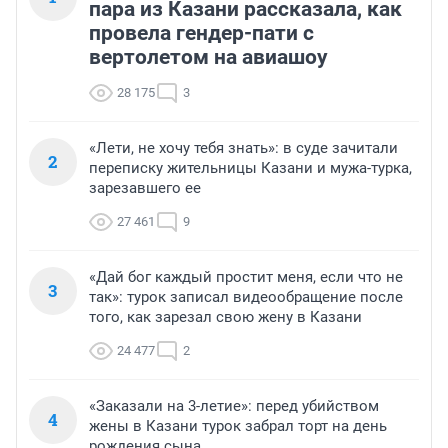
пара из Казани рассказала, как
провела гендер-пати с
вертолетом на авиашоу
28 175
3
«Лети, не хочу тебя знать»: в суде зачитали
2
переписку жительницы Казани и мужа-турка,
зарезавшего ее
27 461
9
«Дай бог каждый простит меня, если что не
3
так»: турок записал видеообращение после
того, как зарезал свою жену в Казани
24 477
2
«Заказали на 3-летие»: перед убийством
4
жены в Казани турок забрал торт на день
рождения сына