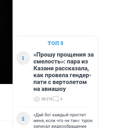
ТОП 5
«Прошу прощения за
1
смелость»: пара из
Казани рассказала,
как провела гендер-
пати с вертолетом
на авиашоу
28 219
3
«Дай бог каждый простит
2
меня, если что не так»: турок
записал видеообращение