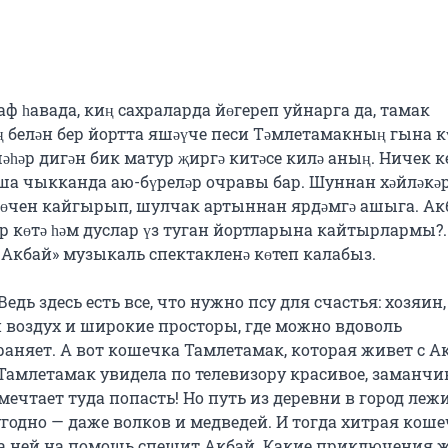
 һавада, киң сахраларда йөгереп уйнарга да, тамак 
ң белән бер йортта яшәүче песи Тәмлетамакның гына кү
әһәр дигән бик матур җиргә китәсе килә аның. Ничек ке
ша чыкканда аю-бүреләр очравы бар. Шуннан хәйләкәр
ң өчен кайгырып, шулчак артыннан ярдәмгә ашыга. Акб
көтә һәм дуслар үз туган йортларына кайтырлармы?..
 Акбай» музыкаль спектакленә көтеп калабыз.

дь здесь есть все, что нужно псу для счастья: хозяин, 
 воздух и широкие просторы, где можно вдоволь 
раняет. А вот кошечка Тамлетамак, которая живет с Ак
Тамлетамак увидела по телевизору красивое, заманчив
 мечтает туда попасть! Но путь из деревни в город лежи
угодно — даже волков и медведей. И тогда хитрая коше
 за ней на помощь спешит Акбай. Какие приключения ж