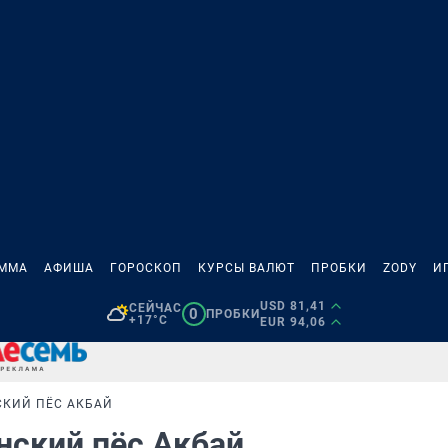
АММА
АФИША
ГОРОСКОП
КУРСЫ ВАЛЮТ
ПРОБКИ
ZODY
И
USD 81,41
СЕЙЧАС
0
ПРОБКИ
+17°C
EUR 94,06
СКИЙ ПЁС АКБАЙ
енский пёс Акбай