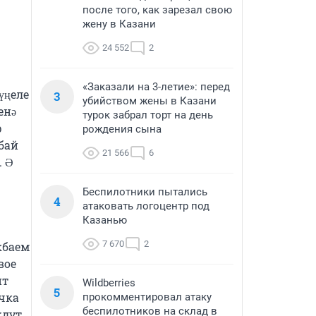
после того, как зарезал свою
жену в Казани
24 552
2
«Заказали на 3-летие»: перед
ңеле 
3
убийством жены в Казани
нә 
турок забрал торт на день
 
рождения сына
ай 
21 566
6
 Ә 
Беспилотники пытались
4
атаковать логоцентр под
Казанью
7 670
2
баем 
ое 
т 
Wildberries
5
чка 
прокомментировал атаку
беспилотников на склад в
дут 