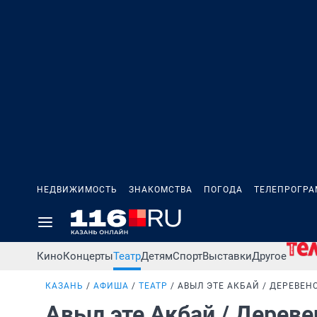
НЕДВИЖИМОСТЬ
ЗНАКОМСТВА
ПОГОДА
ТЕЛЕПРОГР
Кино
Концерты
Театр
Детям
Спорт
Выставки
Другое
КАЗАНЬ
АФИША
ТЕАТР
АВЫЛ ЭТЕ АКБАЙ / ДЕРЕВЕН
Авыл эте Акбай / Дерев