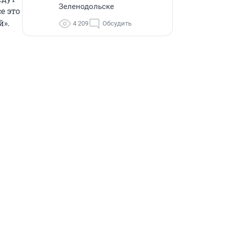
Зеленодольске
 это 
й».
4 209
Обсудить