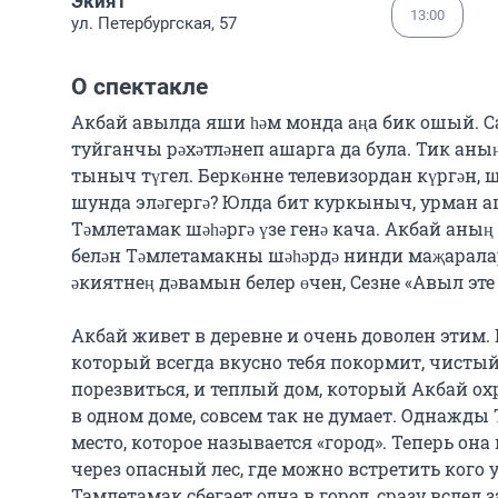
Экият
13:00
ул. Петербургская, 57
О спектакле
Акбай авылда яши һәм монда аңа бик ошый. Саф
туйганчы рәхәтләнеп ашарга да була. Тик аны
тыныч түгел. Беркөнне телевизордан күргән, ш
шунда эләгергә? Юлда бит куркыныч, урман а
Тәмлетамак шәһәргә үзе генә кача. Акбай аны
белән Тәмлетамакны шәһәрдә нинди маҗаралар 
әкиятнең дәвамын белер өчен, Сезне «Авыл эте
Акбай живет в деревне и очень доволен этим. Ве
который всегда вкусно тебя покормит, чистый
порезвиться, и теплый дом, который Акбай ох
в одном доме, совсем так не думает. Однажды 
место, которое называется «город». Теперь она
через опасный лес, где можно встретить кого 
Тамлетамак сбегает одна в город, сразу вслед