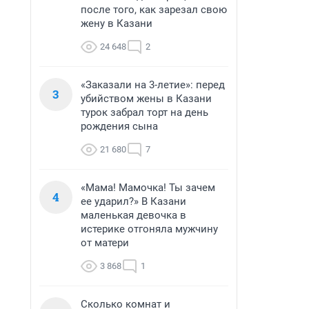
после того, как зарезал свою
жену в Казани
24 648
2
«Заказали на 3-летие»: перед
3
убийством жены в Казани
турок забрал торт на день
рождения сына
21 680
7
«Мама! Мамочка! Ты зачем
4
ее ударил?» В Казани
маленькая девочка в
истерике отгоняла мужчину
от матери
3 868
1
Сколько комнат и