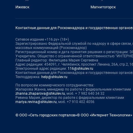
Ижевск
Магнитогорск
Контактные данные для Роскомнадзора и государственных органов
Сетевое издание «116.ру» (18+)
Зарегистрировано Федеральной службой по надзору в сфере связи
массовых коммуникаций (Роскомнадзор)
Регистрационный номер и дата принятия решения о регистрации: ЭЛ
Учредитель: Общество с ограниченной ответственностью "ИНТЕР
Главный редактор: Филипцева Мария Сергеевна
Адрес редакции: 454091, г. Челябинск, проспект Ленина, 26А, стр.2, 1
Электронный адрес редакции:
116@shkulev.ru
Контактные данные для Роскомнадзора и государственных органов
Техподдержка:
help@shkulev.ru
По вопросам коммерческого сотрудничества:
Жапарова Жанна, менеджер по работе с федеральными клиентами
zhanna.zhaparova@shkulev.ru
, моб. + 7 982 640 34 32
Ревина Мария, директор по работе с федеральными клиентами
mariya.revina@shkulev.ru
, моб. +7 910 402 4056
© ООО «Сеть городских порталов»
© ООО «Интернет Технологии»