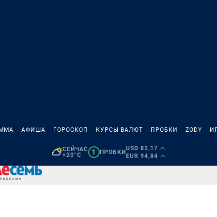
АММА
АФИША
ГОРОСКОП
КУРСЫ ВАЛЮТ
ПРОБКИ
ZODY
И
USD 82,17
СЕЙЧАС
1
ПРОБКИ
+20°C
EUR 94,84