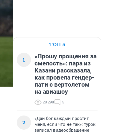
ТОП 5
«Прошу прощения за
1
смелость»: пара из
Казани рассказала,
как провела гендер-
пати с вертолетом
на авиашоу
28 298
3
«Дай бог каждый простит
2
меня, если что не так»: турок
записал видеообращение