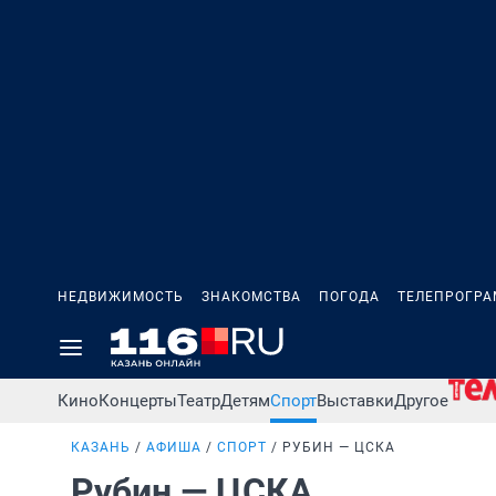
НЕДВИЖИМОСТЬ
ЗНАКОМСТВА
ПОГОДА
ТЕЛЕПРОГР
Кино
Концерты
Театр
Детям
Спорт
Выставки
Другое
КАЗАНЬ
АФИША
СПОРТ
РУБИН — ЦСКА
Рубин — ЦСКА