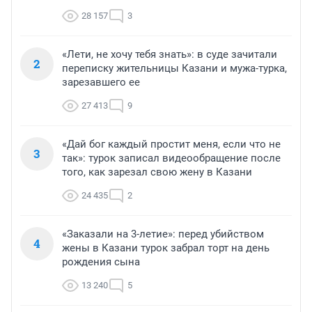
28 157
3
«Лети, не хочу тебя знать»: в суде зачитали
2
переписку жительницы Казани и мужа-турка,
зарезавшего ее
27 413
9
«Дай бог каждый простит меня, если что не
3
так»: турок записал видеообращение после
того, как зарезал свою жену в Казани
24 435
2
«Заказали на 3-летие»: перед убийством
4
жены в Казани турок забрал торт на день
рождения сына
13 240
5