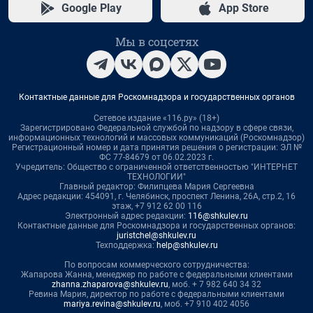
Google Play
App Store
Мы в соцсетях
Контактные данные для Роскомнадзора и государственных органов
Сетевое издание «116.ру» (18+)
Зарегистрировано Федеральной службой по надзору в сфере связи,
информационных технологий и массовых коммуникаций (Роскомнадзор)
Регистрационный номер и дата принятия решения о регистрации: ЭЛ №
ФС 77-84679 от 06.02.2023 г.
Учредитель: Общество с ограниченной ответственностью "ИНТЕРНЕТ
ТЕХНОЛОГИИ"
Главный редактор: Филипцева Мария Сергеевна
Адрес редакции: 454091, г. Челябинск, проспект Ленина, 26А, стр.2, 16
этаж, +7 912 62 00 116
Электронный адрес редакции:
116@shkulev.ru
Контактные данные для Роскомнадзора и государственных органов:
juristchel@shkulev.ru
Техподдержка:
help@shkulev.ru
По вопросам коммерческого сотрудничества:
Жапарова Жанна, менеджер по работе с федеральными клиентами
zhanna.zhaparova@shkulev.ru
, моб. + 7 982 640 34 32
Ревина Мария, директор по работе с федеральными клиентами
mariya.revina@shkulev.ru
, моб. +7 910 402 4056