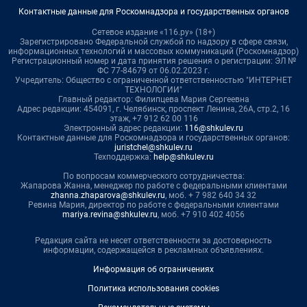
Контактные данные для Роскомнадзора и государственных органов
Сетевое издание «116.ру» (18+)
Зарегистрировано Федеральной службой по надзору в сфере связи,
информационных технологий и массовых коммуникаций (Роскомнадзор)
Регистрационный номер и дата принятия решения о регистрации: ЭЛ №
ФС 77-84679 от 06.02.2023 г.
Учредитель: Общество с ограниченной ответственностью "ИНТЕРНЕТ
ТЕХНОЛОГИИ"
Главный редактор: Филипцева Мария Сергеевна
Адрес редакции: 454091, г. Челябинск, проспект Ленина, 26А, стр.2, 16
этаж, +7 912 62 00 116
Электронный адрес редакции:
116@shkulev.ru
Контактные данные для Роскомнадзора и государственных органов:
juristchel@shkulev.ru
Техподдержка:
help@shkulev.ru
По вопросам коммерческого сотрудничества:
Жапарова Жанна, менеджер по работе с федеральными клиентами
zhanna.zhaparova@shkulev.ru
, моб. + 7 982 640 34 32
Ревина Мария, директор по работе с федеральными клиентами
mariya.revina@shkulev.ru
, моб. +7 910 402 4056
Редакция сайта не несет ответственности за достоверность
информации, содержащейся в рекламных объявлениях.
Информация об ограничениях
Политика использования cookies