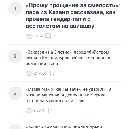
«Прошу прощения за смелость»:
1
пара из Казани рассказала, как
провела гендер-пати с
вертолетом на авиашоу
28 393
3
«Заказали на 3-летие»: перед убийством
2
жены в Казани турок забрал торт на день
рождения сына
21 785
7
«Мама! Мамочка! Ты зачем ее ударил?» В
3
Казани маленькая девочка в истерике
отгоняла мужчину от матери
3 997
1
Сколько комнат и миллионов нужно