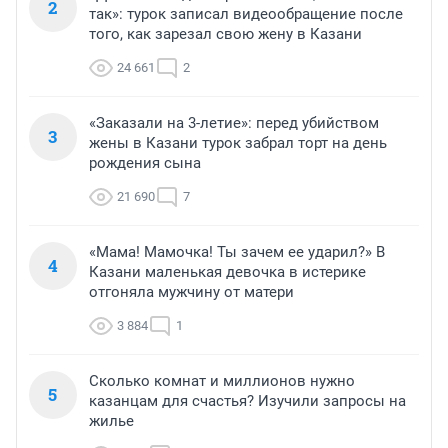
2
так»: турок записал видеообращение после
того, как зарезал свою жену в Казани
24 661
2
«Заказали на 3-летие»: перед убийством
3
жены в Казани турок забрал торт на день
рождения сына
21 690
7
«Мама! Мамочка! Ты зачем ее ударил?» В
4
Казани маленькая девочка в истерике
отгоняла мужчину от матери
3 884
1
Сколько комнат и миллионов нужно
5
казанцам для счастья? Изучили запросы на
жилье