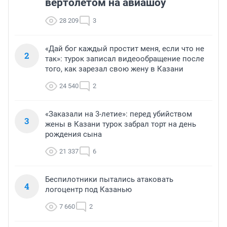
вертолетом на авиашоу
28 209
3
«Дай бог каждый простит меня, если что не
2
так»: турок записал видеообращение после
того, как зарезал свою жену в Казани
24 540
2
«Заказали на 3-летие»: перед убийством
3
жены в Казани турок забрал торт на день
рождения сына
21 337
6
Беспилотники пытались атаковать
4
логоцентр под Казанью
7 660
2