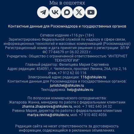
Мы в соцсетях
Контактные данные для Роскомнадзора и государственных органов
Сетевое издание «116.ру» (18+)
Зарегистрировано Федеральной службой по надзору в сфере связи,
информационных технологий и массовых коммуникаций (Роскомнадзор)
Регистрационный номер и дата принятия решения о регистрации: ЭЛ №
ФС 77-84679 от 06.02.2023 г.
Учредитель: Общество с ограниченной ответственностью "ИНТЕРНЕТ
ТЕХНОЛОГИИ"
Главный редактор: Филипцева Мария Сергеевна
Адрес редакции: 454091, г. Челябинск, проспект Ленина, 26А, стр.2, 16
этаж, +7 912 62 00 116
Электронный адрес редакции:
116@shkulev.ru
Контактные данные для Роскомнадзора и государственных органов:
juristchel@shkulev.ru
Техподдержка:
help@shkulev.ru
По вопросам коммерческого сотрудничества:
Жапарова Жанна, менеджер по работе с федеральными клиентами
zhanna.zhaparova@shkulev.ru
, моб. + 7 982 640 34 32
Ревина Мария, директор по работе с федеральными клиентами
mariya.revina@shkulev.ru
, моб. +7 910 402 4056
Редакция сайта не несет ответственности за достоверность
информации, содержащейся в рекламных объявлениях.