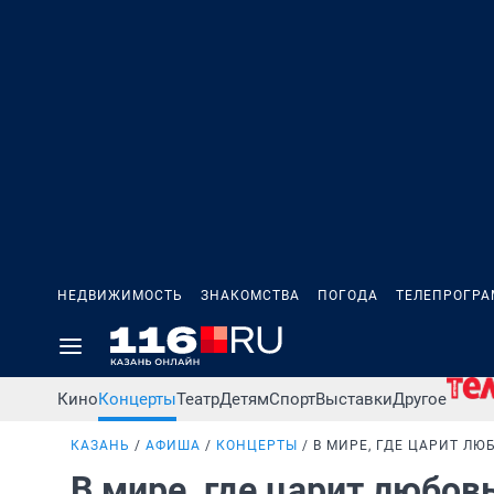
НЕДВИЖИМОСТЬ
ЗНАКОМСТВА
ПОГОДА
ТЕЛЕПРОГР
Кино
Концерты
Театр
Детям
Спорт
Выставки
Другое
КАЗАНЬ
АФИША
КОНЦЕРТЫ
В МИРЕ, ГДЕ ЦАРИТ ЛЮ
В мире, где царит любов