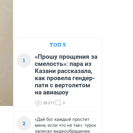
ТОП 5
«Прошу прощения за
1
смелость»: пара из
Казани рассказала,
как провела гендер-
пати с вертолетом
на авиашоу
28 211
3
«Дай бог каждый простит
2
меня, если что не так»: турок
записал видеообращение