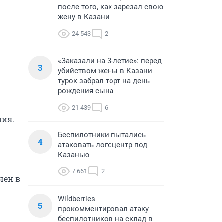
после того, как зарезал свою
жену в Казани
24 543
2
«Заказали на 3-летие»: перед
3
убийством жены в Казани
турок забрал торт на день
рождения сына
21 439
6
ия. 
Беспилотники пытались
4
атаковать логоцентр под
Казанью
7 661
2
ен в 
Wildberries
5
прокомментировал атаку
беспилотников на склад в