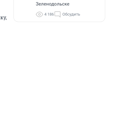
Зеленодольске
4 186
Обсудить
у, 