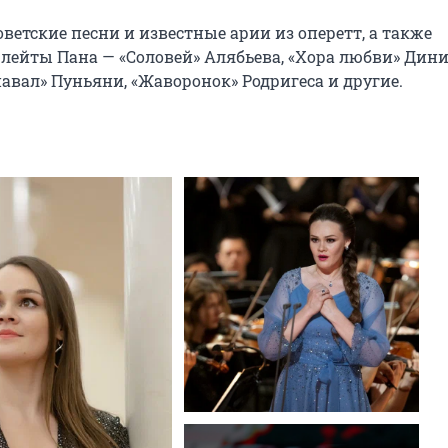
етские песни и известные арии из оперетт, а также 
ейты Пана — «Соловей» Алябьева, «Хора любви» Диник
авал» Пуньяни, «Жаворонок» Родригеса и другие.