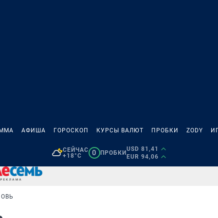
АММА
АФИША
ГОРОСКОП
КУРСЫ ВАЛЮТ
ПРОБКИ
ZODY
И
USD 81,41
СЕЙЧАС
0
ПРОБКИ
+18°C
EUR 94,06
БОВЬ
ь