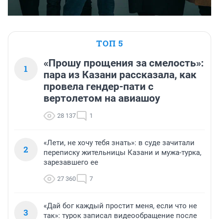
ТОП 5
«Прошу прощения за смелость»:
1
пара из Казани рассказала, как
провела гендер-пати с
вертолетом на авиашоу
28 137
1
«Лети, не хочу тебя знать»: в суде зачитали
2
переписку жительницы Казани и мужа-турка,
зарезавшего ее
27 360
7
«Дай бог каждый простит меня, если что не
3
так»: турок записал видеообращение после