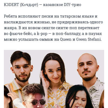
K3DERT (Көчдәрт) — казанское DIY-трио

Ребята исполняют песни на татарском языке и 
наслаждаются жизнью, не придерживаясь одного 
жанра. В их новом сингле синти-поп перетекает 
во фьюче бейс, а k-pop — в поп-балладу, а в паузах 
можно услышать оммаж на Queen и Gwen Stefani.