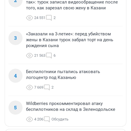
2
так»: турок записал видеообращение после
того, как зарезал свою жену в Казани
24 551
2
«Заказали на 3-летие»: перед убийством
3
жены в Казани турок забрал торт на день
рождения сына
21 563
6
Беспилотники пытались атаковать
4
логоцентр под Казанью
7 669
2
Wildberries прокомментировал атаку
5
беспилотников на склад в Зеленодольске
4 206
Обсудить