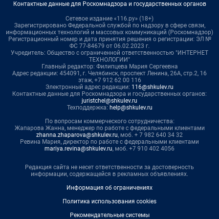
Контактные данные для Роскомнадзора и государственных органов
Сетевое издание «116.ру» (18+)
Зарегистрировано Федеральной службой по надзору в сфере связи,
информационных технологий и массовых коммуникаций (Роскомнадзор)
Регистрационный номер и дата принятия решения о регистрации: ЭЛ №
ФС 77-84679 от 06.02.2023 г.
Учредитель: Общество с ограниченной ответственностью "ИНТЕРНЕТ
ТЕХНОЛОГИИ"
Главный редактор: Филипцева Мария Сергеевна
Адрес редакции: 454091, г. Челябинск, проспект Ленина, 26А, стр.2, 16
этаж, +7 912 62 00 116
Электронный адрес редакции:
116@shkulev.ru
Контактные данные для Роскомнадзора и государственных органов:
juristchel@shkulev.ru
Техподдержка:
help@shkulev.ru
По вопросам коммерческого сотрудничества:
Жапарова Жанна, менеджер по работе с федеральными клиентами
zhanna.zhaparova@shkulev.ru
, моб. + 7 982 640 34 32
Ревина Мария, директор по работе с федеральными клиентами
mariya.revina@shkulev.ru
, моб. +7 910 402 4056
Редакция сайта не несет ответственности за достоверность
информации, содержащейся в рекламных объявлениях.
Информация об ограничениях
Политика использования cookies
Рекомендательные системы