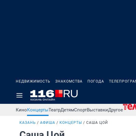
НЕДВИЖИМОСТЬ
ЗНАКОМСТВА
ПОГОДА
ТЕЛЕПРОГР
Кино
Концерты
Театр
Детям
Спорт
Выставки
Другое
КАЗАНЬ
АФИША
КОНЦЕРТЫ
САША ЦОЙ
Саша Цой