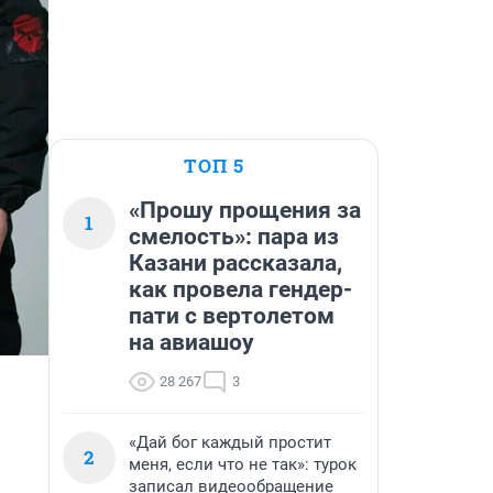
ТОП 5
«Прошу прощения за
1
смелость»: пара из
Казани рассказала,
как провела гендер-
пати с вертолетом
на авиашоу
28 267
3
«Дай бог каждый простит
2
меня, если что не так»: турок
записал видеообращение