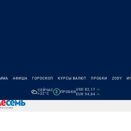
АММА
АФИША
ГОРОСКОП
КУРСЫ ВАЛЮТ
ПРОБКИ
ZODY
И
USD 82,17
СЕЙЧАС
2
ПРОБКИ
+22°C
EUR 94,84