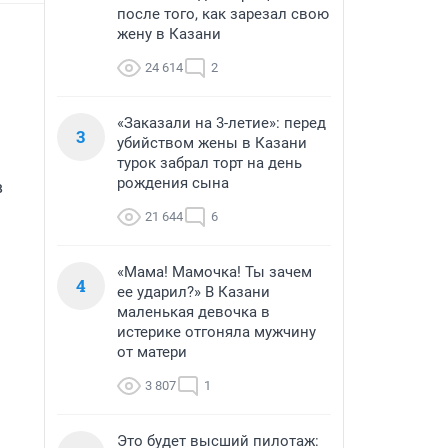
после того, как зарезал свою
жену в Казани
24 614
2
«Заказали на 3-летие»: перед
3
убийством жены в Казани
турок забрал торт на день
рождения сына
 
21 644
6
«Мама! Мамочка! Ты зачем
4
ее ударил?» В Казани
маленькая девочка в
истерике отгоняла мужчину
от матери
3 807
1
Это будет высший пилотаж: