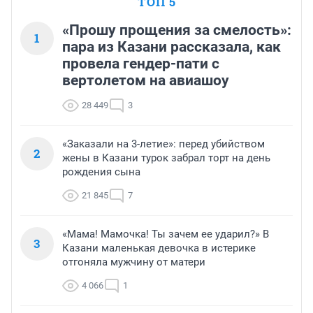
ТОП 5
«Прошу прощения за смелость»:
1
пара из Казани рассказала, как
провела гендер-пати с
вертолетом на авиашоу
28 449
3
«Заказали на 3-летие»: перед убийством
2
жены в Казани турок забрал торт на день
рождения сына
21 845
7
«Мама! Мамочка! Ты зачем ее ударил?» В
3
Казани маленькая девочка в истерике
отгоняла мужчину от матери
4 066
1