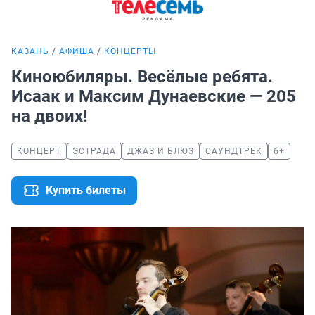
КАЗАНЬ
АФИША
КОНЦЕРТЫ
Киноюбиляры. Весёлые ребята.
Исаак и Максим Дунаевские — 205
на двоих!
КОНЦЕРТ
ЭСТРАДА
ДЖАЗ И БЛЮЗ
САУНДТРЕК
6+
Купить билеты