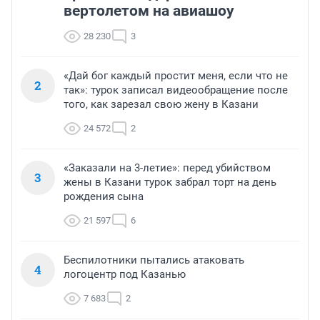
вертолетом на авиашоу
28 230
3
«Дай бог каждый простит меня, если что не
2
так»: турок записал видеообращение после
того, как зарезал свою жену в Казани
24 572
2
«Заказали на 3-летие»: перед убийством
3
жены в Казани турок забрал торт на день
рождения сына
21 597
6
Беспилотники пытались атаковать
4
логоцентр под Казанью
7 683
2