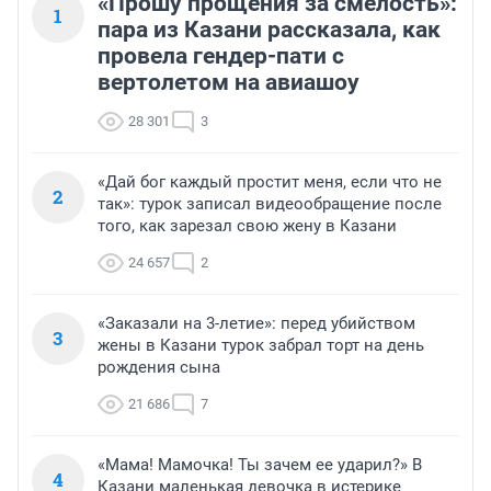
«Прошу прощения за смелость»:
1
пара из Казани рассказала, как
провела гендер-пати с
вертолетом на авиашоу
28 301
3
«Дай бог каждый простит меня, если что не
2
так»: турок записал видеообращение после
того, как зарезал свою жену в Казани
24 657
2
«Заказали на 3-летие»: перед убийством
3
жены в Казани турок забрал торт на день
рождения сына
21 686
7
«Мама! Мамочка! Ты зачем ее ударил?» В
4
Казани маленькая девочка в истерике