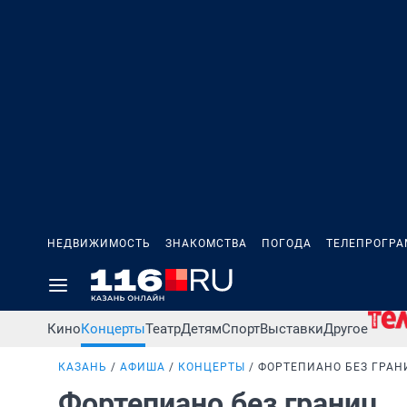
НЕДВИЖИМОСТЬ
ЗНАКОМСТВА
ПОГОДА
ТЕЛЕПРОГР
Кино
Концерты
Театр
Детям
Спорт
Выставки
Другое
КАЗАНЬ
АФИША
КОНЦЕРТЫ
ФОРТЕПИАНО БЕЗ ГРАН
Фортепиано без границ