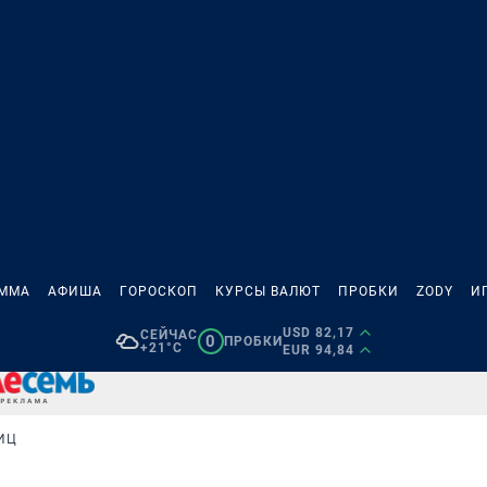
АММА
АФИША
ГОРОСКОП
КУРСЫ ВАЛЮТ
ПРОБКИ
ZODY
И
USD 82,17
СЕЙЧАС
0
ПРОБКИ
+21°C
EUR 94,84
ИЦ