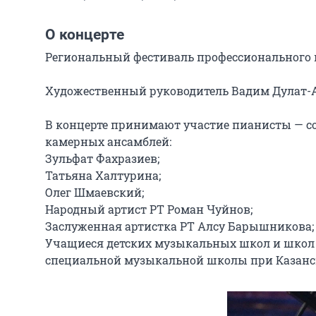
О концерте
Региональный фестиваль профессионального м
Художественный руководитель Вадим Дулат-Ал
В концерте принимают участие пианисты — со
камерных ансамблей:

Зульфат Фахразиев;

Татьяна Халтурина;

Олег Шмаевский;

Народный артист РТ Роман Чуйнов;

Заслуженная артистка РТ Алсу Барышникова;

Учащиеся детских музыкальных школ и школ и
специальной музыкальной школы при Казанск