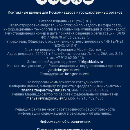
Контактные данные для Роскомнадзора и государственных органов
Сетевое издание «116.ру» (18+)
Зарегистрировано Федеральной службой по надзору в сфере связи,
информационных технологий и массовых коммуникаций (Роскомнадзор)
Регистрационный номер и дата принятия решения о регистрации: ЭЛ №
ФС 77-84679 от 06.02.2023 г.
Учредитель: Общество с ограниченной ответственностью "ИНТЕРНЕТ
ТЕХНОЛОГИИ"
Главный редактор: Филипцева Мария Сергеевна
Адрес редакции: 454091, г. Челябинск, проспект Ленина, 26А, стр.2, 16
этаж, +7 912 62 00 116
Электронный адрес редакции:
116@shkulev.ru
Контактные данные для Роскомнадзора и государственных органов:
juristchel@shkulev.ru
Техподдержка:
help@shkulev.ru
По вопросам коммерческого сотрудничества:
Жапарова Жанна, менеджер по работе с федеральными клиентами
zhanna.zhaparova@shkulev.ru
, моб. + 7 982 640 34 32
Ревина Мария, директор по работе с федеральными клиентами
mariya.revina@shkulev.ru
, моб. +7 910 402 4056
Редакция сайта не несет ответственности за достоверность
информации, содержащейся в рекламных объявлениях.
Информация об ограничениях
Политика использования cookies