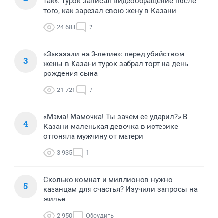
так»: турок записал видеообращение после
того, как зарезал свою жену в Казани
24 688
2
«Заказали на 3-летие»: перед убийством
3
жены в Казани турок забрал торт на день
рождения сына
21 721
7
«Мама! Мамочка! Ты зачем ее ударил?» В
4
Казани маленькая девочка в истерике
отгоняла мужчину от матери
3 935
1
Сколько комнат и миллионов нужно
5
казанцам для счастья? Изучили запросы на
жилье
2 950
Обсудить