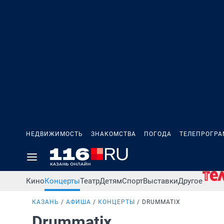
НЕДВИЖИМОСТЬ
ЗНАКОМСТВА
ПОГОДА
ТЕЛЕПРОГР
Кино
Концерты
Театр
Детям
Спорт
Выставки
Другое
КАЗАНЬ
АФИША
КОНЦЕРТЫ
DRUMMATIX
Drummatix