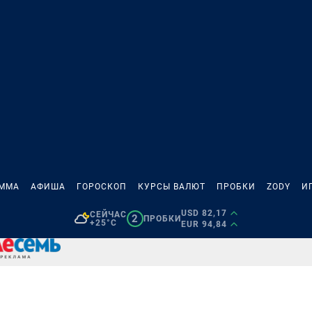
АММА
АФИША
ГОРОСКОП
КУРСЫ ВАЛЮТ
ПРОБКИ
ZODY
И
USD 82,17
СЕЙЧАС
2
ПРОБКИ
+25°C
EUR 94,84