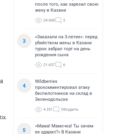
после того, как зарезал свою
жену в Казани
24 608
2
«Заказали на 3-летие»: перед
3
убийством жены в Казани
турок забрал торт на день
рождения сына
21 637
6
й 
Wildberries
4
прокомментировал атаку
беспилотников на склад в
Зеленодольске
4 251
Обсудить
ix.
«Мама! Мамочка! Ты зачем
5
ее ударил?» В Казани