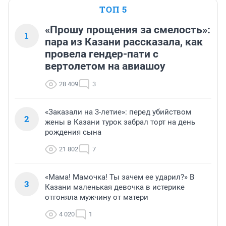
ТОП 5
«Прошу прощения за смелость»:
1
пара из Казани рассказала, как
провела гендер-пати с
вертолетом на авиашоу
28 409
3
«Заказали на 3-летие»: перед убийством
2
жены в Казани турок забрал торт на день
рождения сына
21 802
7
«Мама! Мамочка! Ты зачем ее ударил?» В
3
Казани маленькая девочка в истерике
отгоняла мужчину от матери
4 020
1