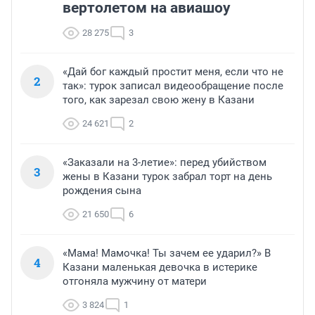
вертолетом на авиашоу
28 275
3
«Дай бог каждый простит меня, если что не
2
так»: турок записал видеообращение после
того, как зарезал свою жену в Казани
24 621
2
«Заказали на 3-летие»: перед убийством
3
жены в Казани турок забрал торт на день
рождения сына
21 650
6
«Мама! Мамочка! Ты зачем ее ударил?» В
4
Казани маленькая девочка в истерике
отгоняла мужчину от матери
3 824
1