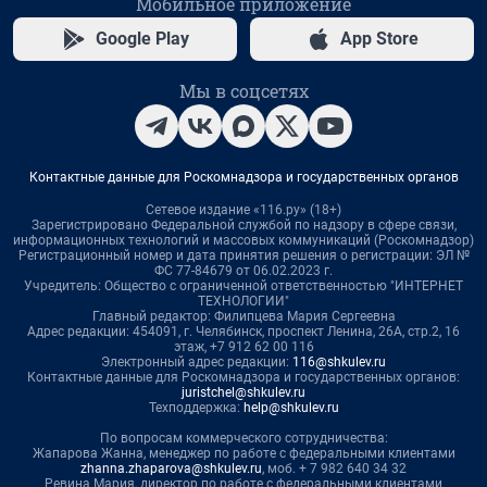
Мобильное приложение
Google Play
App Store
Мы в соцсетях
Контактные данные для Роскомнадзора и государственных органов
Сетевое издание «116.ру» (18+)
Зарегистрировано Федеральной службой по надзору в сфере связи,
информационных технологий и массовых коммуникаций (Роскомнадзор)
Регистрационный номер и дата принятия решения о регистрации: ЭЛ №
ФС 77-84679 от 06.02.2023 г.
Учредитель: Общество с ограниченной ответственностью "ИНТЕРНЕТ
ТЕХНОЛОГИИ"
Главный редактор: Филипцева Мария Сергеевна
Адрес редакции: 454091, г. Челябинск, проспект Ленина, 26А, стр.2, 16
этаж, +7 912 62 00 116
Электронный адрес редакции:
116@shkulev.ru
Контактные данные для Роскомнадзора и государственных органов:
juristchel@shkulev.ru
Техподдержка:
help@shkulev.ru
По вопросам коммерческого сотрудничества:
Жапарова Жанна, менеджер по работе с федеральными клиентами
zhanna.zhaparova@shkulev.ru
, моб. + 7 982 640 34 32
Ревина Мария, директор по работе с федеральными клиентами